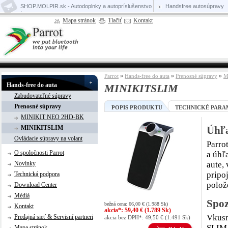
SHOP.MOLPIR.sk - Autodoplnky a autopríslušenstvo
Handsfree autosúpravy
:
Mapa stránok
Tlačiť
Kontakt
»
»
»
Parrot
Hands-free do auta
Prenosné súpravy
M
Hands-free do auta
MINIKITSLIM
Zabudovateľné súpravy
Prenosné súpravy
POPIS PRODUKTU
TECHNICKÉ PARA
MINIKIT NEO 2HD-BK
MINIKITSLIM
Úhľ
Ovládacie súpravy na volant
Parro
O spoločnosti Parrot
a úhľ
Novinky
aute,
pripo
Technická podpora
polož
Download Center
Médiá
Spoz
bežná cena: 66,00 € (1.988 Sk)
Kontakt
akcia*: 59,40 € (1.789 Sk)
Vkusn
Predajná sieť & Servisní partneri
akcia bez DPH*: 49,50 € (1.491 Sk)
SLIM 
Mapa stránok