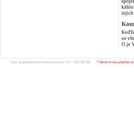
spoje
káblo
iných
Komp
Keďže
so vš
či je
Ceny prepočítané konverzným kurzom 1 € = 30,1260 Sk.
* Akciová cena platí len p