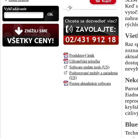
Keď sú
Vyhľadávanie
vytoč
OK
nahra
rýchle
Všet
Raz s
zozna
Produktový leták
aktua
Užívateľská príručka
dostu
Software update tools (US)
nevyh
Podporované mobily a zariadenia
(US)
Neko
Postup aktualizácie softwaru
Parro
žiadn
repro
kryšt
citliv
Blue
Techn